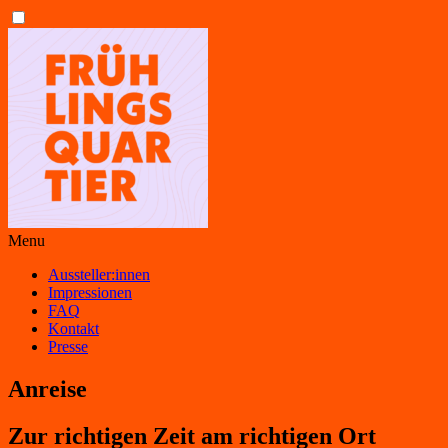
Frühlingsquartier
Menu
DEIN
Header
Main
Aussteller:innen
Impressionen
OUTDOOR-
navigation
FAQ
DESIGNMARKT
Kontakt
Presse
ZUM
ENTDECKEN,
Anreise
FEIERN
&
Zur richtigen Zeit am richtigen Ort